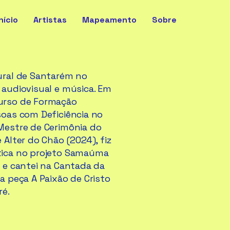
nício
Artistas
Mapeamento
Sobre
ural de Santarém no
 audiovisual e música. Em
urso de Formação
soas com Deficiência no
Mestre de Cerimônia do
 Alter do Chão (2024), fiz
tica no projeto Samaúma
i e cantei na Cantada da
a peça A Paixão de Cristo
ré.