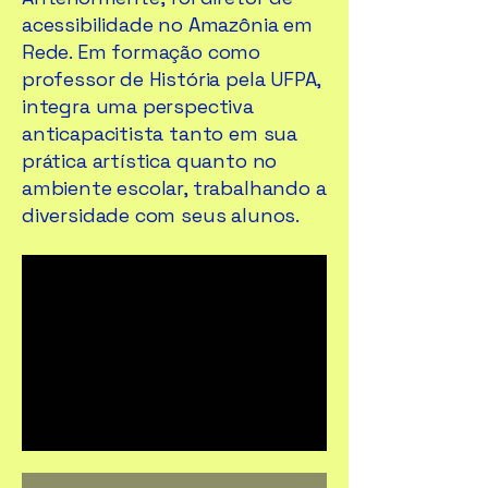
acessibilidade no Amazônia em
Rede. Em formação como
professor de História pela UFPA,
integra uma perspectiva
anticapacitista tanto em sua
prática artística quanto no
ambiente escolar, trabalhando a
diversidade com seus alunos.